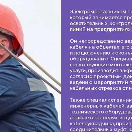
Электромонтажником по
который занимается пр
осветительных, контро
линий на предприятиях
Он непосредственно ве
кабеля на объектах, ег
и подключению к оконе
оборудованию. Специал
сопутствующие монтаж
услуги, производит зак
согласно проектным док
ведению мероприятий п
кабельных отрезков от 
Также специалист заним
инженерных кабелей, за
технического оборудова
а также в тоннелях, вод
кабелеукладчика, произ
соединительных муфт, к