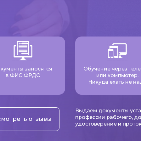
кументы заносятся
Обучение через тел
в ФИС ФРДО
или компьютер.
Никуда ехать не на
Выдаем документы уста
профессии рабочего, д
мотреть отзывы
удостоверение и проток