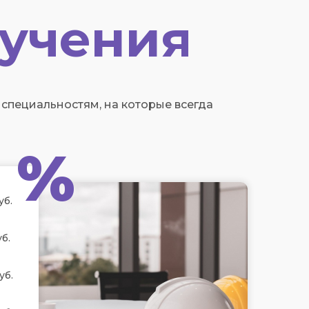
учения
пециальностям, на которые всегда
%
уб.
б.
уб.