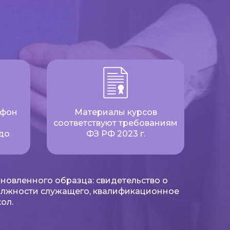
ефон
Материалы курсов
соответствуют требованиям
до
ФЗ РФ 2023 г.
новленного образца: свидетельство о
олжности служащего, квалификационное
ол.