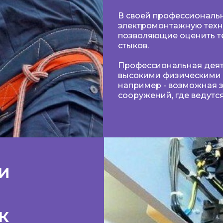
В своей профессиональн
электромонтажную техн
позволяющие оценить т
стыков.
Профессиональная деят
высокими физическими 
например - возможная з
сооружений, где ведутс
и
к