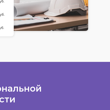
уб.
уб.
уб.
ональной
ости