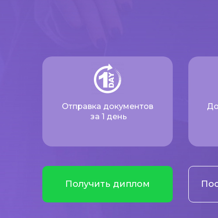
Отправка документов
До
за 1 день
Получить диплом
Пос