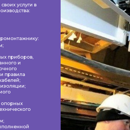
своих услуги в
оизводства:
тромонтажнику:
м;
ых приборов,
анного и
рочного
 и правила
кабелей;
изоляции;
мого
и опорных
технического
м;
выполненной