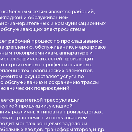
 кабельным сетям является рабочий,
окладкой и обслуживанием
льно-измерительных и коммуникационных
, обслуживающих электросистемы.
дет рабочий процесс по прокладыванию
о закреплению, обслуживанию, маркировке
чным токоприемникам, аппаратуре и
ист электрических сетей производит
но-строительные профессиональные
репление технологических элементов
ументам, осуществляет услуги по
о обслуживанию и сохранению трассы
механических повреждений.
ается разметкой трасс укладки
купкой продукции, укладкой
ния различных типов на производствах,
оемах, траншеях, с использованием
водит монтаж концевых заделок и
абельных вводов, трансформаторов, и др.