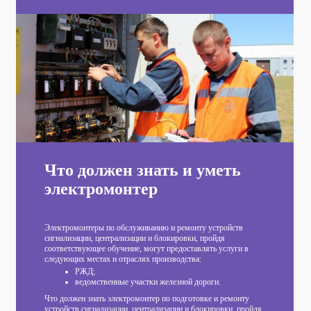
Что должен знать и уметь
электромонтер
Электромонтеры по обслуживанию и ремонту устройств
сигнализации, централизации и блокировки, пройдя
соответствующее обучение, могут предоставлять услуги в
следующих местах и отраслях производства:
РЖД;
ведомственные участки железной дороги.
Что должен знать электромонтер по подготовке и ремонту
устройств сигнализации, централизации и блокировки, пройдя