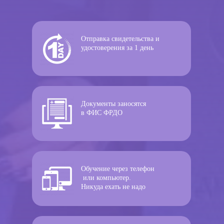
Отправка свидетельства и
удостоверения за 1 день
Документы заносятся
в ФИС ФРДО
Обучение через телефон
или компьютер.
Никуда ехать не надо