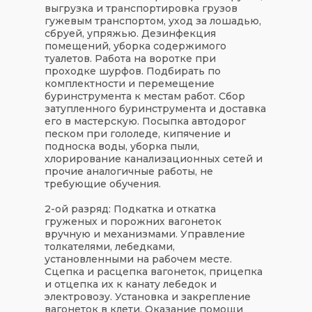
выгрузка и транспортировка грузов
гужевым транспортом, уход за лошадью,
сбруей, упряжью. Дезинфекция
помещений, уборка содержимого
туалетов. Работа на воротке при
проходке шурфов. Подбирать по
комплектности и перемещение
буринструмента к местам работ. Сбор
затупленного буринструмента и доставка
его в мастерскую. Посыпка автодорог
песком при гололеде, кипячение и
подноска воды, уборка пыли,
хлорирование канализационных сетей и
прочие аналогичные работы, не
требующие обучения.
2-ой разряд: Подкатка и откатка
груженых и порожних вагонеток
вручную и механизмами. Управление
толкателями, лебедками,
установленными на рабочем месте.
Сцепка и расцепка вагонеток, прицепка
и отцепка их к канату лебедок и
электровозу. Установка и закрепление
вагонеток в клети. Оказание помощи