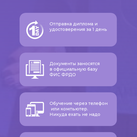
Отправка диплома и
удостоверения за 1 день
Документы заносятся
в официальную базу
ФИС ФРДО
Обучение через телефон
или компьютер.
Никуда ехать не надо