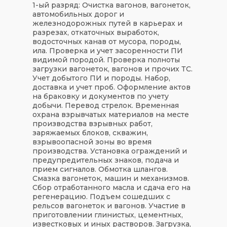
1-ый разряд: Очистка вагонов, вагонеток,
автомобильных дорог и
железнодорожных путей в карьерах и
разрезах, откаточных выработок,
водосточных канав от мусора, породы,
ила. Проверка и учет засоренности ПИ
видимой породой. Проверка полноты
загрузки вагонеток, вагонов и прочих ТС.
Учет добытого ПИ и породы. Набор,
доставка и учет проб. Оформление актов
на браковку и документов по учету
добычи. Перевод стрелок. Временная
охрана взрывчатых материалов на месте
производства взрывных работ,
заряжаемых блоков, скважин,
взрывоопасной зоны во время
производства. Установка ограждений и
предупредительных знаков, подача и
прием сигналов. Обмотка шлангов.
Смазка вагонеток, машин и механизмов.
Сбор отработанного масла и сдача его на
регенерацию. Подъем сошедших с
рельсов вагонеток и вагонов. Участие в
приготовлении глинистых, цементных,
известковых и иных растворов. Загрузка,