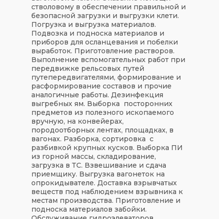
стволовому в обеспечении правильной и
безопасной загрузки и выгрузки клети.
Погрузка и выгрузка материалов.
Подвозка и подноска материалов и
приборов для осланцевания и побелки
выработок. Приготовление растворов.
Выполнение вспомогательных работ при
передвижке рельсовых путей
путепередвигателями, формирование и
расформирование составов и прочие
аналогичные работы. Дезинфекция
выгребных ям. Выборка посторонних
предметов из полезного ископаемого
вручную, на конвейерах,
породоотборных лентах, площадках, в
вагонах. Разборка, сортировка с
разбивкой крупных кусков. Выборка ПИ
из горной массы, складирование,
загрузка в ТС. Взвешивание и сдача
приемщику. Выгрузка вагонеток на
опрокидывателе. Доставка взрывчатых
веществ под наблюдением взрывника к
местам производства. Приготовление и
подноска материалов забойки.
Обслуживание гидроэлеваторов,