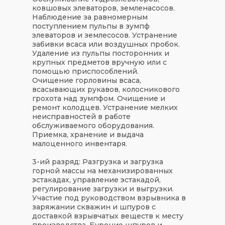
ковшовых элеваторов, земленасосов.
Наблюдение за равномерным
поступлением пульпы в зумпф
элеваторов и землесосов. Устранение
забивки всаса или воздушных пробок.
Удаление из пульпы посторонних и
крупных предметов вручную или с
помощью приспособлений.
Очищение горловины всаса,
всасывающих рукавов, колосникового
грохота над зумпфом. Очищение и
ремонт колодцев. Устранение мелких
неисправностей в работе
обслуживаемого оборудования.
Приемка, хранение и выдача
малоценного инвентаря.
3-ий разряд: Разгрузка и загрузка
горной массы на механизированных
эстакадах, управление эстакадой,
регулирование загрузки и выгрузки.
Участие под руководством взрывника в
заряжании скважин и шпуров с
доставкой взрывчатых веществ к месту
производства. Бурение шпуров и