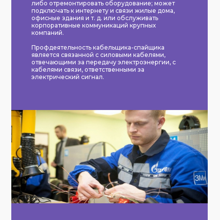
либо отремонтировать оборудование; может
подключать к интернету и связи жилые дома,
офисные здания и т. д. или обслуживать
корпоративные коммуникаций крупных
компаний.
Профдеятельность кабельщика-спайщика
является связанной с силовыми кабелями,
отвечающими за передачу электроэнергии, с
кабелями связи, ответственными за
электрический сигнал.