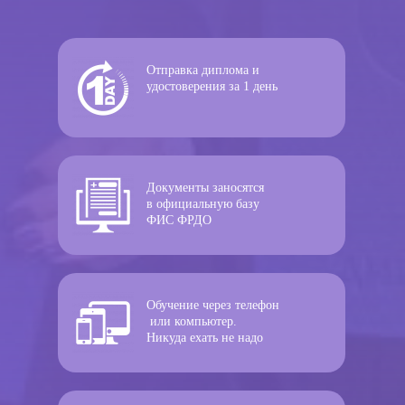
Отправка диплома и
удостоверения за 1 день
Документы заносятся
в официальную базу
ФИС ФРДО
Обучение через телефон
или компьютер.
Никуда ехать не надо