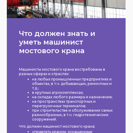
Что должен знать и
уметь машинист
мостового крана
Машинисты мостового крана востребованы в
разных сферах и отраслях:
на любых промышленных предприятиях и
объектах, в т.ч. добывающих, ремонтных и
т.д.;
в крупных агрокомплексах;
на складах любого размера и назначения;
на пространствах транспортных и
перегрузочных терминалов;
при строительстве и обслуживании самых
разнообразных, в т.ч. гидротехнических
сооружений.
Что должен машинист мостового крана:
управлять краном, оснащенным