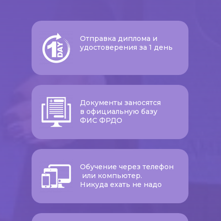
Отправка диплома и
удостоверения за 1 день
Документы заносятся
в официальную базу
ФИС ФРДО
Обучение через телефон
или компьютер.
Никуда ехать не надо