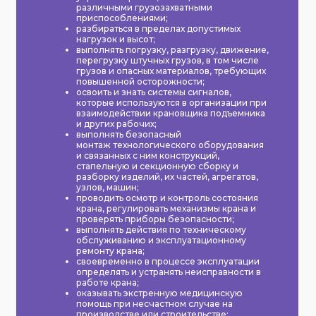
различными грузозахватными
приспособлениями;
разбираться в пределах допустимых
нагрузок и высот;
выполнять погрузку, разгрузку, движение,
перегрузку штучных грузов, в том числе
грузов и опасных материалов, требующих
повышенной осторожности;
освоить и знать системы сигналов,
которые используются в организации при
взаимодействии крановщика подъемника
и других рабочих;
выполнять безопасный
монтаж технологического оборудования
и связанных с ним конструкций,
стапельную и секционную сборку и
разборку из­делий, их частей, агрегатов,
узлов, машин;
проводить осмотр и контроль состояния
крана, регулировать механизмы крана и
проверять приборы безопасности;
выполнять действия по техническому
обслуживанию и эксплуатационному
ремонту крана;
своевременно в процессе эксплуатации
определять и устранять неисправности в
работе крана;
оказывать экстренную медицинскую
помощь при несчастном случае на
производстве или строительстве;