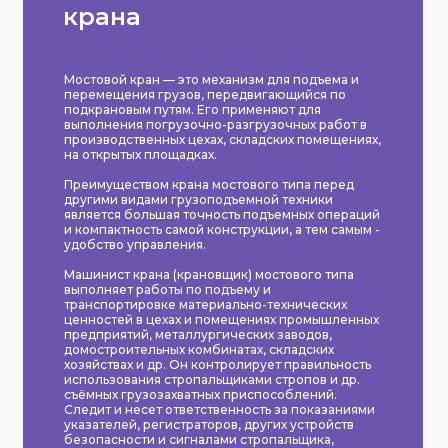
крана
Мостовой кран — это механизм для подъема и
перемещения грузов, передвигающийся по
подкрановым путям. Его применяют для
выполнения погрузочно-разгрузочных работ в
производственных цехах, складских помещениях,
на открытых площадках.
Преимуществом крана мостового типа перед
другими видами грузоподъемной техники
является большая точность подъемных​​​​​​​ операций
и компактность самой конструкции, а тем самым -
удобство управления.
Машинист крана (крановщик) мостового типа
выполняет работы по подъему и
транспортировке материально-технических
ценностей в цехах и помещениях промышленных
предприятий, металлургических заводов,
домостроительных комбинатах, складских
хозяйствах и др. Он контролирует правильность
использования стропальщиками стропов и др.
съёмных грузозахватных приспособлений.
Следит и несет ответственность за показаниями
указателей, регистраторов, других устройств
безопасности и сигналами стропальщика,