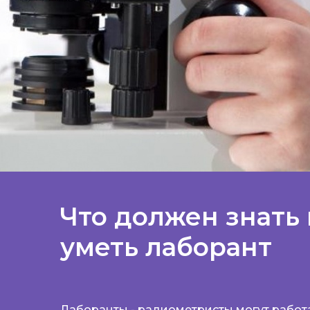
Что должен знать 
уметь лаборант
Лаборанты - радиометристы могут работа