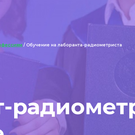
офессиям
/ Обучение на лаборанта-радиометриста
т-радиомет
е