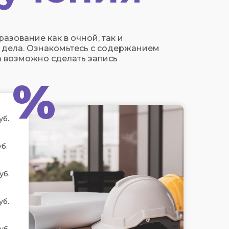
азование как в очной, так и
 дела. Ознакомьтесь с содержанием
 возможно сделать запись
%
уб.
б.
уб.
уб.