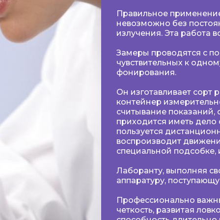
Правильное применение
невозможно без постоя
излучения. Эта работа 
Замеры проводятся с п
чувствительных к одном
фонирования.
Он изготавливает сорт 
контейнер измерительн
считывание показаний, 
приходится иметь дело 
пользуется дистанцион
воспроизводит движения
специальной подсобке,
Лаборанту, выполняя св
аппаратуру, поступающ
Профессионально важные
четкость, развитая ловк
способность длительно