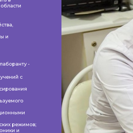
 области
ства,
ты и
лаборанту -
учений с
ксирования
льзуемого
ационными
ских режимов;
оники и