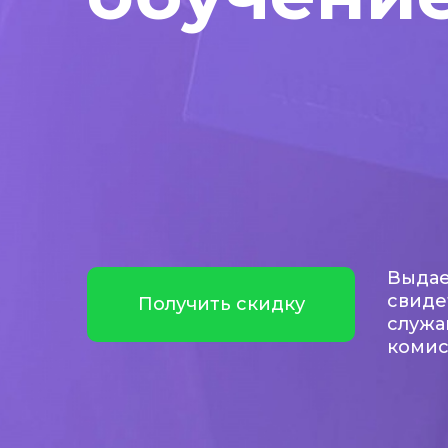
Выдае
свиде
Получить скидку
служа
коми