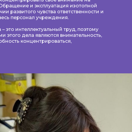
Обращение и эксплуатация изотопной
чии развитого чувства ответственности и
 весь персонал учреждения.
 – это интеллектуальный труд, поэтому
и этого дела являются внимательность,
обность концентрироваться,