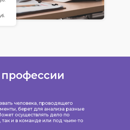
уб.
уб.
 профессии
звать человека, проводящего
менты, берет для анализа разные
Может осуществлять дело по
 так и в команде или под чьим-то