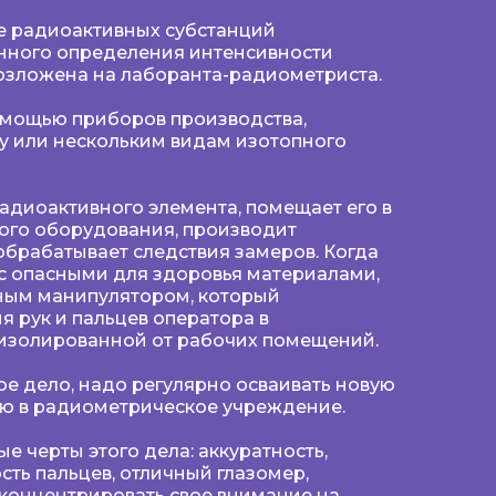
 радиоактивных субстанций
нного определения интенсивности
возложена на лаборанта-радиометриста.
омощью приборов производства,
у или нескольким видам изотопного
радиоактивного элемента, помещает его в
ого оборудования, производит
обрабатывает следствия замеров. Когда
с опасными для здоровья материалами,
ным манипулятором, который
 рук и пальцев оператора в
 изолированной от рабочих помещений.
ое дело, надо регулярно осваивать новую
ую в радиометрическое учреждение.
 черты этого дела: аккуратность,
ость пальцев, отличный глазомер,
 концентрировать свое внимание на