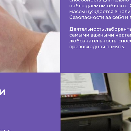
наблюдаемом объекте. 
массы нуждается в нали
безопасности за себя и
Деятельность лаборанта
самыми важными чертам
любознательность, спос
превосходная память.
и
ть в