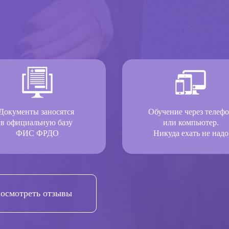
Документы заносятся
Обучение через телеф
в официальную базу
или компьютер.
ФИС ФРДО
Никуда ехать не надо
осмотреть отзывы