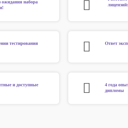
з ожидания набора
лицензий
и!
нии тестирования
Ответ эксп
нятные и доступные
4 года опы
дипломы