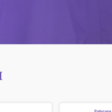
ы
Работаем