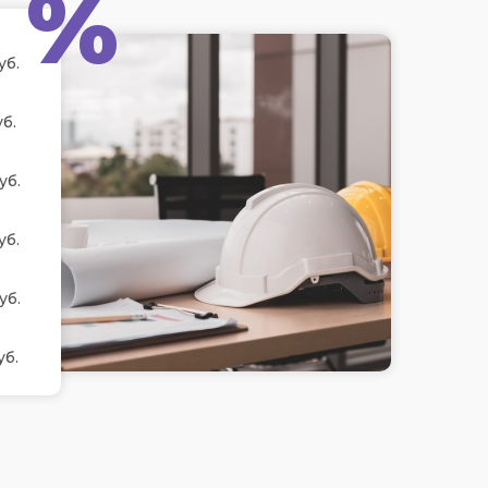
%
уб.
б.
уб.
уб.
уб.
уб.