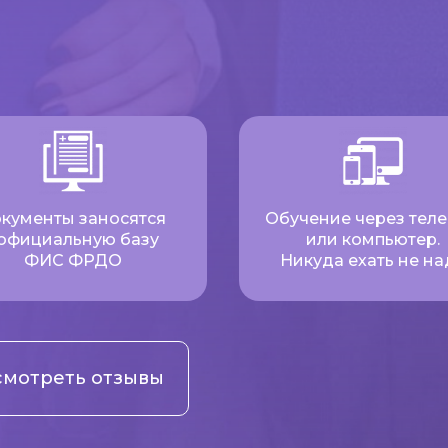
кументы заносятся
Обучение через тел
 официальную базу
или компьютер.
ФИС ФРДО
Никуда ехать не на
мотреть отзывы