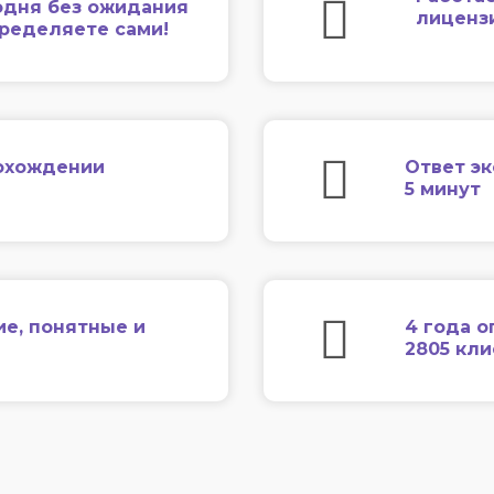
одня без ожидания
лиценз
еределяете сами!
охождении
Ответ эк
5 минут
ие, понятные и
4 года о
2805 кл