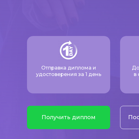
Отправка диплома и
До
удостоверения за 1 день
в
Получить диплом
Пос