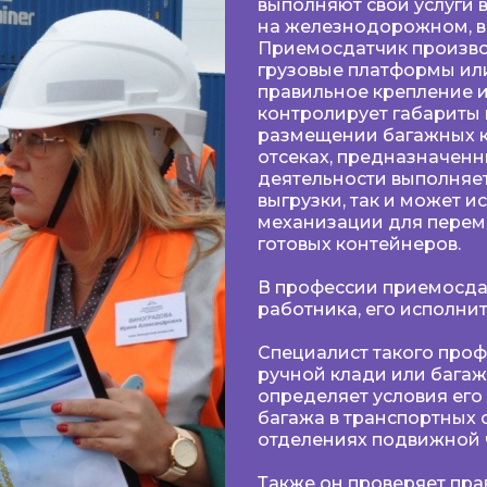
выполняют свои услуги 
на железнодорожном, в
Приемосдатчик произво
грузовые платформы или
правильное крепление и
контролирует габариты к
размещении багажных к
отсеках, предназначенн
деятельности выполняет
выгрузки, так и может 
механизации для перем
готовых контейнеров.
В профессии приемосда
работника, его исполнит
Специалист такого проф
ручной клади или багаж
определяет условия ег
багажа в транспортных 
отделениях подвижной ч
Также он проверяет пр