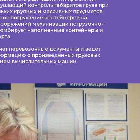
рушающий контроль габаритов груза при
ьких крупных и массивных предметов;
ное погружение контейнеров на
ооружений механизации погрузочно-
пломбирует наполненные контейнеры и
рта.
яет перевозочные документы и ведет
нформацию о произведенных грузовых
нием вычислительных машин.