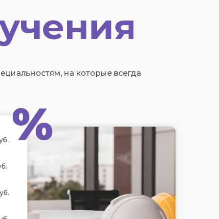
учения
циальностям, на которые всегда
%
уб.
б.
уб.