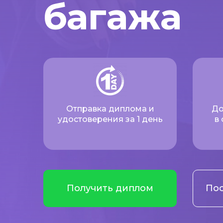
багажа
Отправка диплома и
До
удостоверения за 1 день
в
Получить диплом
Пос