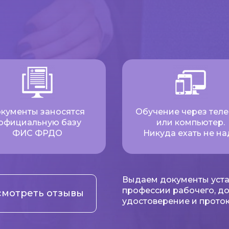
кументы заносятся
Обучение через тел
 официальную базу
или компьютер.
ФИС ФРДО
Никуда ехать не на
Выдаем документы уста
профессии рабочего, д
мотреть отзывы
удостоверение и проток