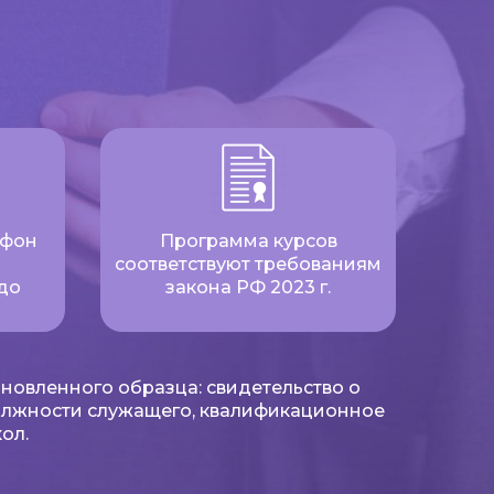
ефон
Программа курсов
соответствуют требованиям
до
закона РФ 2023 г.
новленного образца: свидетельство о
олжности служащего, квалификационное
ол.