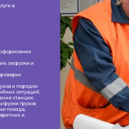
луги в
 оформления
я, загрузки и
проверки
узов и порядок
ийных ситуаций;
ания станции;
ыгрузки грузов
ми поезда;
аритных и