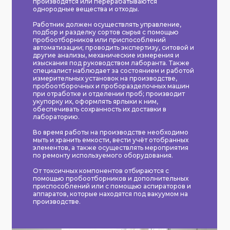
производятся или перерабатываются
однородные вещества и отходы.
Работник должен осуществлять управление,
подбор и разделку сортов сырья с помощью
пробоотборников или приспособлений
автоматизации; проводить экспертизу, ситовой и
другие анализы, механические измерения и
изыскания под руководством лаборанта. Также
специалист наблюдает за состоянием и работой
измерительных установок на производстве,
пробоотборочных и проборазделочных машин
при отработке и отделении проб; производит
укупорку их, оформлять ярлыки к ним,
обеспечивать сохранность их доставки в
лабораторию.
Во время работы на производстве необходимо
мыть и хранить емкости, вести учёт отобранных
элементов, а также осуществлять мероприятия
по ремонту используемого оборудования.
От токсичных компонентов отбираются с
помощью пробоотборников и дополнительных
приспособлений или с помощью аспираторов и
аппаратов, которые находятся под вакуумом на
производстве.