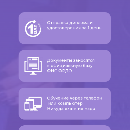
Отправка диплома и
удостоверения за 1 день
Документы заносятся
в официальную базу
ФИС ФРДО
Обучение через телефон
или компьютер.
Никуда ехать не надо