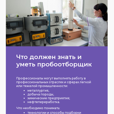
Что должен знать и
уметь пробоотборщик
Профессионалы могут выполнять работу в
профессиональных отраслях и сферах легкой
или тяжелой промышленности:
металлургия,
добыча породы,
химические предприятия;
нефтепереработка.
Что необходимо понимать:
технологии и способы подборки