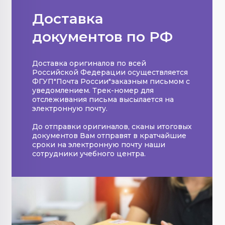
Доставка
документов по РФ
Доставка оригиналов по всей
Российской Федерации осуществляется
ФГУП"Почта России"заказным письмом с
уведомлением. Трек-номер для
отслеживания письма высылается на
электронную почту.
До отправки оригиналов, сканы итоговых
документов Вам отправят в кратчайшие
сроки на электронную почту наши
сотрудники учебного центра.