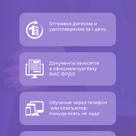
Отправка диплома и
удостоверения за 1 день
Документы заносятся
в официальную базу
ФИС ФРДО
Обучение через телефон
или компьютер.
Никуда ехать не надо