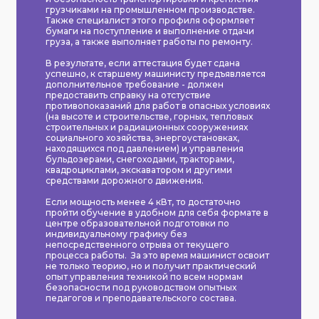
грузчиками на промышленном производстве.
Также специалист этого профиля оформляет
бумаги на поступление и выполнение отдачи
груза, а также выполняет работы по ремонту.
В результате, если аттестация будет сдана
успешно, к старшему машинисту предъявляется
дополнительное требование - должен
предоставить справку на отстуствие
противопоказаний для работ в опасных условиях
(на высоте и строительстве, горных, тепловых
строительных и радиационных сооружениях
социального хозяйства, энергоустановках,
находящихся под давлением) и управления
бульдозерами, снегоходами, тракторами,
квадроциклами, экскаватором и другими
средствами дорожного движения.
Если мощность менее 4 кВт, то достаточно
пройти обучение в удобном для себя формате в
центре образовательной подготовки по
индивидуальному графику без
непосредственного отрыва от текущего
процесса работы. За это время машинист освоит
не только теорию, но и получит практический
опыт управления техникой по всем нормам
безопасности под руководством опытных
педагогов и преподавательского состава.