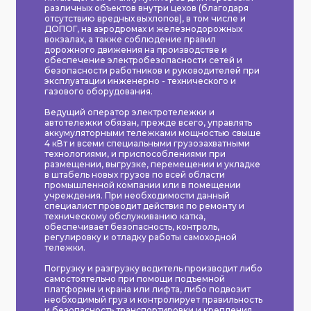
различных объектов внутри цехов (благодаря
отсутствию вредных выхлопов), в том числе и
ДОПОГ, на аэродромах и железнодорожных
вокзалах, а также соблюдение правил
дорожного движения на производстве и
обеспечение электробезопасности сетей и
безопасности работников и руководителей при
эксплуатации инженерно - технического и
газового оборудования.
Ведущий оператор электротележки и
автотележки обязан, прежде всего, управлять
аккумуляторными тележками мощностью свыше
4 кВт и всеми специальными грузозахватными
технологиями, и приспособлениями при
размещении, выгрузке, перемещении и укладке
в штабель новых грузов по всей области
промышленной компании или в помещении
учреждения. При необходимости данный
специалист проводит действия по ремонту и
техническому обслуживанию катка,
обеспечивает безопасность, контроль,
регулировку и отладку работы самоходной
тележки.
Погрузку и разгрузку водитель производит либо
самостоятельно при помощи подъемной
платформы и крана или лифта, либо подвозит
необходимый груз и контролирует правильность
и безопасность транспортировки и крепления