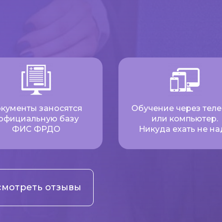
кументы заносятся
Обучение через тел
 официальную базу
или компьютер.
ФИС ФРДО
Никуда ехать не на
мотреть отзывы