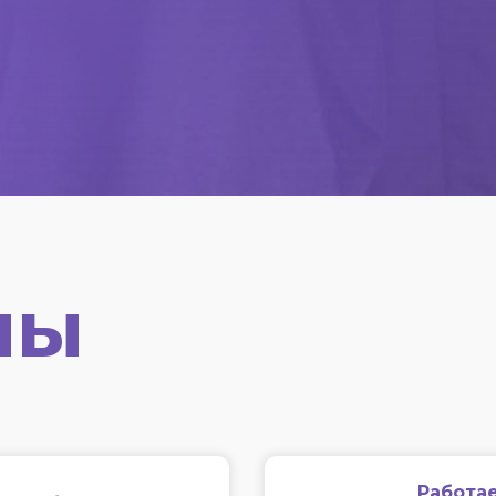
мы
Работае