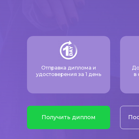
Отправка диплома и
До
удостоверения за 1 день
в
Получить диплом
Пос