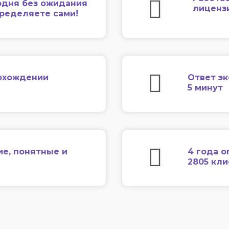
одня без ожидания
лиценз
еределяете сами!
охождении
Ответ эк
5 минут
ие, понятные и
4 года о
2805 кл